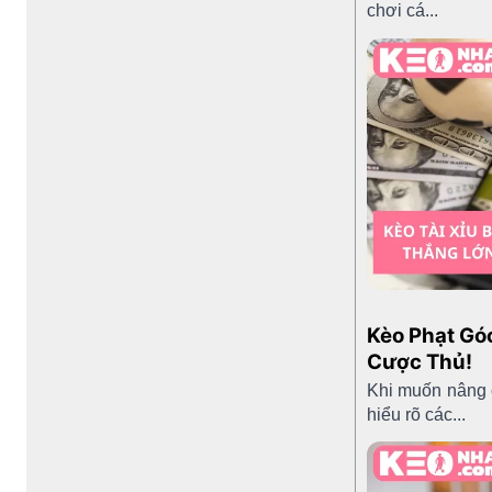
chơi cá...
Kèo Phạt Gó
Cược Thủ!
Khi muốn nâng 
hiểu rõ các...