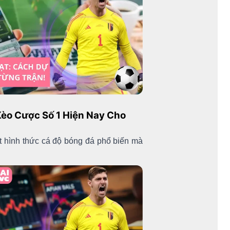
Kèo Cược Số 1 Hiện Nay Cho
ủ
t hình thức cá độ bóng đá phổ biến mà