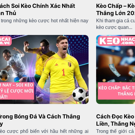
Cách Soi Kèo Chính Xác Nhất
Kèo Chấp – K
ân Thủ
Thắng Lớn 20
t trong những kèo cược hot nhất hiện nay
Khi tham gia cá c
kèo cược quan...
 Trong Bóng Đá Và Cách Thắng
Cách Đọc Kèo
y
Liền, Thắng N
 kèo cược phổ biến với hầu hết những ai
Trong thế giới c