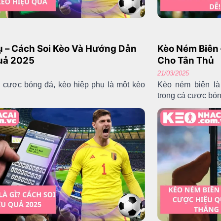
ụ – Cách Soi Kèo Và Hướng Dẫn
Kèo Ném Biên 
uả 2025
Cho Tân Thủ
21/03/2025
á cược bóng đá, kèo hiệp phụ là một kèo
Kèo ném biên là
trong cá cược bóng