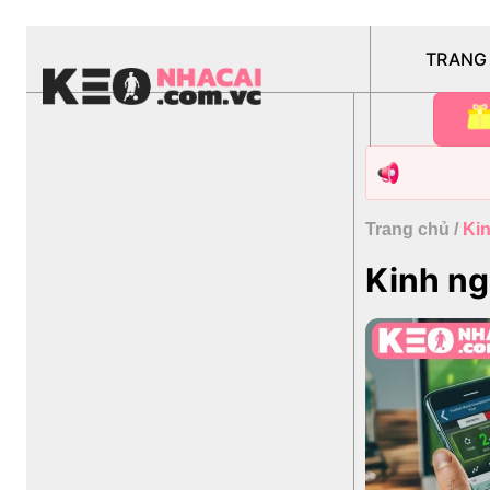
Bỏ
TRANG
qua
nội
dung
Trang chủ
/
Ki
Kinh ng