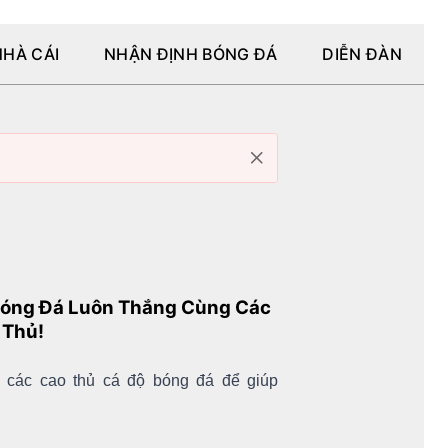
NHÀ CÁI
NHẬN ĐỊNH BÓNG ĐÁ
DIỄN ĐÀN
Bóng Đá Luôn Thắng Cùng Các
 Thủ!
ừ các cao thủ cá độ bóng đá để giúp