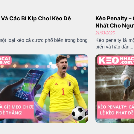
Và Các Bí Kíp Chơi Kèo Dễ
Kèo Penalty –
Nhất Cho Ngư
21/03/2025
một loại kèo cá cược phổ biến trong bóng
Kèo penalty là m
biến và hấp dẫn...