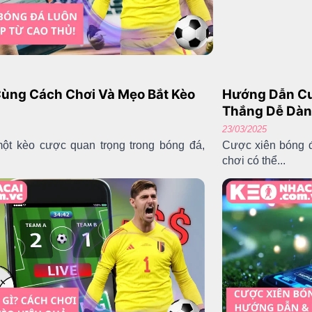
 Cùng Cách Chơi Và Mẹo Bắt Kèo
Hướng Dẫn Cư
Thắng Dễ Dà
23/03/2025
 một kèo cược quan trọng trong bóng đá,
Cược xiên bóng đ
chơi có thể...