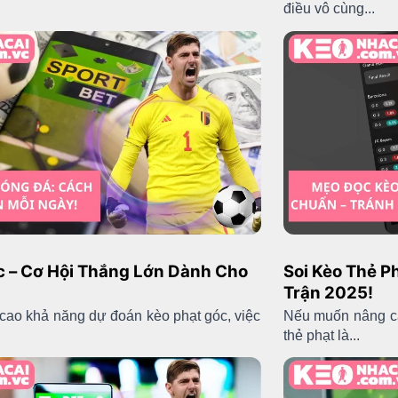
điều vô cùng...
c – Cơ Hội Thắng Lớn Dành Cho
Soi Kèo Thẻ P
Trận 2025!
cao khả năng dự đoán kèo phạt góc, việc
Nếu muốn nâng ca
thẻ phạt là...