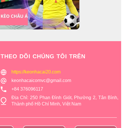
THEO DÕI CHÚNG TÔI TRÊN
https://keonhacai20.com
keonhacaicomvc@gmail.com
+84 376096117
Địa Chỉ: 250 Phan Đình Giót, Phường 2, Tân Bình,
Thành phố Hồ Chí Minh, Việt Nam