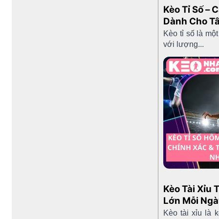
Kèo Tỉ Số – 
Dành Cho T
Kèo tỉ số là mộ
với lượng...
Kèo Tài Xỉu
Lớn Mỗi Ngà
Kèo tài xỉu là