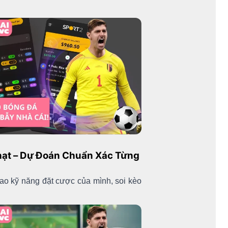
hạt – Dự Đoán Chuẩn Xác Từng
o kỹ năng đặt cược của mình, soi kèo