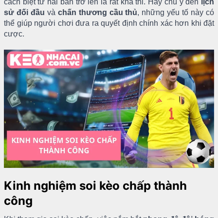
cách biệt từ hai bàn trở lên là rất khả thi. Hãy chú ý đến
lịch
sử đối đầu
và
chấn thương cầu thủ
, những yếu tố này có
thể giúp người chơi đưa ra quyết định chính xác hơn khi đặt
cược.
Kinh nghiệm soi kèo chấp thành
công