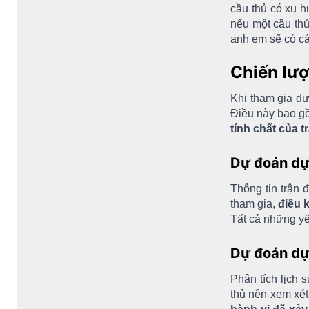
cầu thủ có xu h
nếu một cầu thủ
anh em sẽ có cá
Chiến lượ
Khi tham gia dự
Điều này bao g
tính chất của t
Dự đoán dựa
Thông tin trận 
tham gia,
điều k
Tất cả những yế
Dự đoán dựa
Phân tích lịch 
thủ nên xem xé