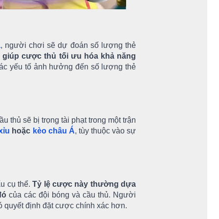
á
, người chơi sẽ dự đoán số lượng thẻ
c giúp cược thủ tối ưu hóa khả năng
các yếu tố ảnh hưởng đến số lượng thẻ
thủ sẽ bị trọng tài phạt trong một trận
xỉu
hoặc
kèo châu Á
, tùy thuộc vào sự
ấu cụ thể.
Tỷ lệ cược này thường dựa
đó
của các đội bóng và cầu thủ. Người
có quyết định đặt cược chính xác hơn.