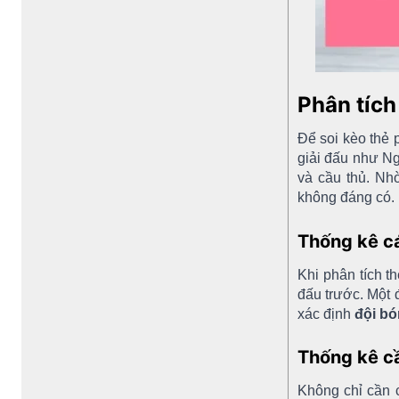
Phân tích
Để soi kèo thẻ 
giải đấu như Ng
và cầu thủ. Nh
không đáng có.
Thống kê c
Khi phân tích t
đấu trước. Một
xác định
đội bó
Thống kê c
Không chỉ cần 