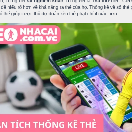
au, có người
rất nghiêm khắc
, có người lại
tha thứ
hơn. Cược
i để hiểu rõ hơn về khả năng ra thẻ của họ. Thống kê về số thẻ 
có thể giúp cược thủ dự đoán kèo thẻ phạt chính xác hơn.