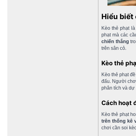
Hiểu biết
Kèo thẻ phạt là
phạt mà các cầu
chiến thắng
tro
trên sân cỏ.
Kèo thẻ phạt
Kèo thẻ phạt đề
đấu. Người chơ
phân tích và dự
Cách hoạt 
Kèo thẻ phạt ho
trên thống kê 
chơi cần soi kè