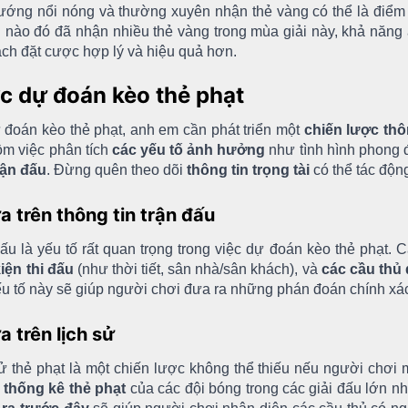
ướng nổi nóng và thường xuyên nhận thẻ vàng có thể là điểm m
 nào đó đã nhận nhiều thẻ vàng trong mùa giải này, khả năng a
ch đặt cược hợp lý và hiệu quả hơn.
c dự đoán kèo thẻ phạt
 đoán kèo thẻ phạt, anh em cần phát triển một
chiến lược th
ồm việc phân tích
các yếu tố ảnh hưởng
như tình hình phong đ
rận đấu
. Đừng quên theo dõi
thông tin trọng tài
có thể tác động
 trên thông tin trận đấu
đấu là yếu tố rất quan trọng trong việc dự đoán kèo thẻ phạt.
iện thi đấu
(như thời tiết, sân nhà/sân khách), và
các cầu thủ
u tố này sẽ giúp người chơi đưa ra những phán đoán chính xá
 trên lịch sử
sử thẻ phạt là một chiến lược không thể thiếu nếu người chơi
t
thống kê thẻ phạt
của các đội bóng trong các giải đấu lớn 