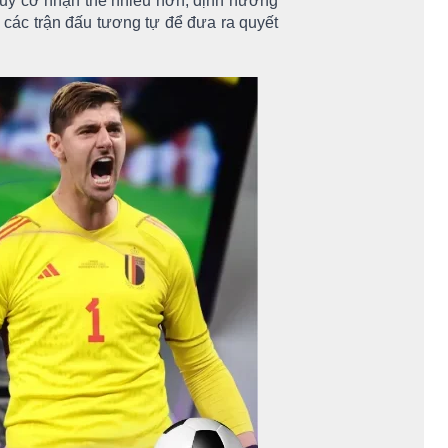
guy cơ nhận thẻ nhiều hơn, định hướng
 các trận đấu tương tự để đưa ra quyết