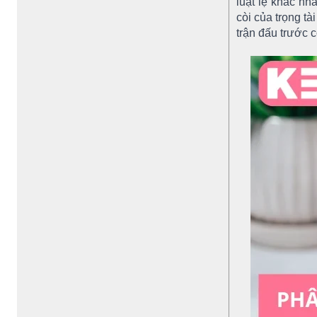
luật lệ khác nh
còi của trọng tà
trận đấu trước 