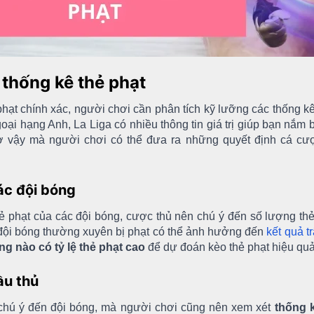
 thống kê thẻ phạt
phạt chính xác, người chơi cần phân tích kỹ lưỡng các thống k
oại hạng Anh, La Liga có nhiều thông tin giá trị giúp bạn nắm
ờ vậy mà người chơi có thể đưa ra những quyết định cá cượ
ác đội bóng
hẻ phạt của các đội bóng, cược thủ nên chú ý đến số lượng th
 đội bóng thường xuyên bị phạt có thể ảnh hưởng đến
kết quả t
ng nào có tỷ lệ thẻ phạt cao
để dự đoán kèo thẻ phạt hiệu qu
ầu thủ
chú ý đến đội bóng, mà người chơi cũng nên xem xét
thống 