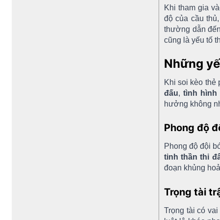
Khi tham gia v
độ của cầu thủ
thường dẫn đến 
cũng là yếu tố 
Những yếu
Khi soi kèo thẻ
đấu
,
tình hình
hưởng không nhỏ
Phong độ đ
Phong độ đội bó
tinh thần thi 
đoạn khủng ho
Trọng tài t
Trọng tài có vai