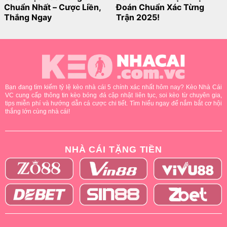
Chuẩn Nhất – Cược Liền,
Đoán Chuẩn Xác Từng
Thắng Ngay
Trận 2025!
Bạn đang tìm kiếm tỷ lệ kèo nhà cái 5 chính xác nhất hôm nay? Kèo Nhà Cái
VC cung cấp thông tin kèo bóng đá cập nhật liên tục, soi kèo từ chuyên gia,
tips miễn phí và hướng dẫn cá cược chi tiết. Tìm hiểu ngay để nắm bắt cơ hội
thắng lớn cùng nhà cái!
NHÀ CÁI TẶNG TIỀN