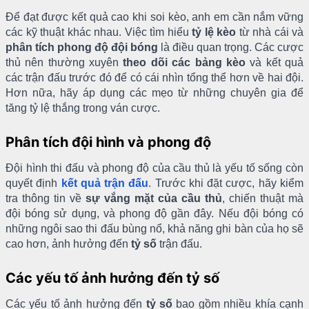
Để đạt được kết quả cao khi soi kèo, anh em cần nắm vững
các kỹ thuật khác nhau. Việc tìm hiểu
tỷ lệ kèo
từ nhà cái và
phân tích phong độ đội bóng
là điều quan trọng. Các cược
thủ nên thường xuyên
theo dõi các bảng kèo
và kết quả
các trận đấu trước đó để có cái nhìn tổng thể hơn về hai đội.
Hơn nữa, hãy áp dụng các mẹo từ những chuyên gia để
tăng tỷ lệ thắng trong ván cược.
Phân tích đội hình và phong độ
Đội hình thi đấu và phong độ của cầu thủ là yếu tố sống còn
quyết định
kết quả trận đấu
. Trước khi đặt cược, hãy kiểm
tra thông tin về
sự vắng mặt của cầu thủ
, chiến thuật mà
đội bóng sử dụng, và phong độ gần đây. Nếu đội bóng có
những ngôi sao thi đấu bùng nổ, khả năng ghi bàn của họ sẽ
cao hơn, ảnh hưởng đến
tỷ số
trận đấu.
Các yếu tố ảnh hưởng đến tỷ số
Các yếu tố ảnh hưởng đến
tỷ số
bao gồm nhiều khía cạnh