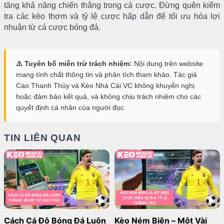
tăng khả năng chiến thắng trong cá cược. Đừng quên kiểm
tra các kèo thơm và tỷ lệ cược hấp dẫn để tối ưu hóa lợi
nhuận từ cá cược bóng đá.
⚠️ Tuyên bố miễn trừ trách nhiệm:
Nội dung trên website
mang tính chất thông tin và phân tích tham khảo. Tác giả
Cao Thanh Thủy và Kèo Nhà Cái VC không khuyến nghị
hoặc đảm bảo kết quả, và không chịu trách nhiệm cho các
quyết định cá nhân của người đọc.
TIN LIÊN QUAN
Cách Cá Độ Bóng Đá Luôn
Kèo Ném Biên – Một Vài