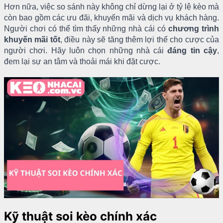
Hơn nữa, việc so sánh này không chỉ dừng lại ở tỷ lệ kèo mà
còn bao gồm các ưu đãi, khuyến mãi và dịch vụ khách hàng.
Người chơi có thể tìm thấy những nhà cái có
chương trình
khuyến mãi tốt
, điều này sẽ tăng thêm lợi thế cho cược của
người chơi. Hãy luôn chọn những nhà cái
đáng tin cậy
,
đem lại sự an tâm và thoải mái khi đặt cược.
Kỹ thuật soi kèo chính xác