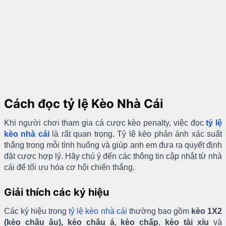
Cách đọc tỷ lệ Kèo Nhà Cái
Khi người chơi tham gia cá cược kèo penalty, việc đọc
tỷ lệ
kèo nhà cái
là rất quan trọng. Tỷ lệ kèo phản ánh xác suất
thắng trong mỗi tình huống và giúp anh em đưa ra quyết định
đặt cược hợp lý. Hãy chú ý đến các thông tin cập nhật từ nhà
cái để tối ưu hóa cơ hội chiến thắng.
Giải thích các ký hiệu
Các ký hiệu trong
tỷ lệ kèo nhà cái
thường bao gồm
kèo 1X2
(kèo châu âu), kèo châu á
,
kèo chấp
,
kèo tài xỉu
và