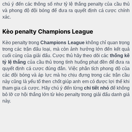
chú ý đến các thông số như tỷ lệ thắng penalty của cầu thủ
và phong độ đội bóng để đưa ra quyết định cá cược chính
xác.
Kèo penalty Champions League
Kèo penalty trong
Champions League
không chỉ quan trọng
trong các trận đấu loại, mà còn ảnh hưởng lớn đến kết quả
cuối cùng của giải đấu. Cược thủ hãy theo dõi các
thống kê
tỷ lệ thắng
của cầu thủ trong tình huống phạt đền để đưa ra
quyết định cá cược đúng đắn. Việc phân tích phong độ của
các đội bóng và áp lực mà họ chịu đựng trong các trận cầu
này cũng là yếu tố then chốt giúp anh em có được lợi thế khi
tham gia cá cược. Hãy chú ý đến từng
chi tiết nhỏ
để không
bỏ lỡ cơ hội thắng lớn từ kèo penalty trong giải đấu danh giá
này.