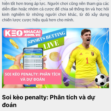
hiện tốt hơn trong áp lực. Người chơi cũng nên tham gia các
diễn đàn hoặc nhóm cá cược để chia sẻ thông tin và học hỏi
kinh nghiệm từ những người chơi khác, từ đó xây dựng
chiến lược cược hiệu quả hơn cho mình.
Soi kèo penalty: Phân tích và dự
đoán