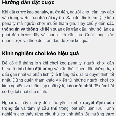
Hướng dẫn đặt cược
Khi đặt cược kèo penalty, trước tiên, người chơi cần truy cập
vào trang web của
nhà cái uy tín
. Sau đó, tìm kiếm tỷ lệ kèo
penalty mà người chơi muốn tham gia. Hãy chú ý đến
các
thông tin và thống kê
liên quan đến trận đấu, như số lần đá
phạt đền trước đây và thành tích cầu thủ. Cuối cùng, xác
nhận cược và theo dõi trận đấu để xem kết quả.
Kinh nghiệm chơi kèo hiệu quả
Để có thể thắng lớn khi chơi kèo penalty, người chơi cần
hiểu rõ
tình hình đội bóng
và cầu thủ. Theo dõi những trận
đấu gần nhất và phân tích tỷ lệ thắng để đưa ra quyết định tốt
nhất. Đừng quên tham khảo ý kiến từ những người chơi có
kinh nghiệm và luôn cập nhật
tỷ lệ kèo mới nhất
để nắm bắt
cơ hội tốt nhất cho mình.
Ngoài ra, hãy chú ý đến các yếu tố như
quyết định của
trọng tài
và
tâm lý cầu thủ
trong loạt sút luân lưu. Kinh
nghiệm cho thấy rằng cầu thủ có tinh thần tốt thường thực