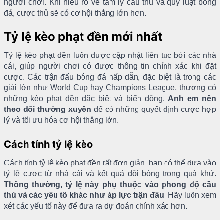
người chơi. Khi hiểu rõ về tâm lý cầu thủ và quy luật bóng
đá, cược thủ sẽ có cơ hội thắng lớn hơn.
Tỷ lệ kèo phạt đền mới nhất
Tỷ lệ kèo phạt đền luôn được cập nhật liên tục bởi các nhà
cái, giúp người chơi có được thông tin chính xác khi đặt
cược. Các trận đấu bóng đá hấp dẫn, đặc biệt là trong các
giải lớn như World Cup hay Champions League, thường có
những kèo phạt đền đặc biệt và biến động.
Anh em nên
theo dõi thường xuyên
để có những quyết định cược hợp
lý và tối ưu hóa cơ hội thắng lớn.
Cách tính tỷ lệ kèo
Cách tính tỷ lệ kèo phạt đền rất đơn giản, bạn có thể dựa vào
tỷ lệ cược từ nhà cái và kết quả đội bóng trong quá khứ.
Thông thường, tỷ lệ này phụ thuộc vào phong độ cầu
thủ và các yếu tố khác như áp lực trận đấu
. Hãy luôn xem
xét các yếu tố này để đưa ra dự đoán chính xác hơn.