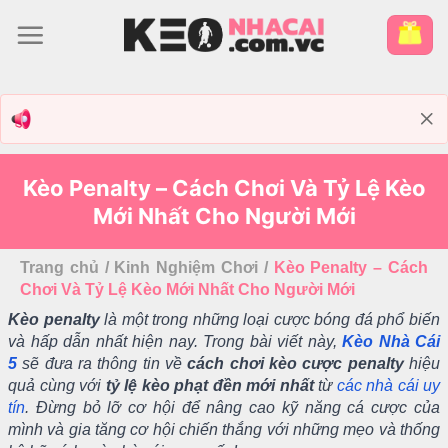
Bỏ
qua
nội
dung
Kèo Penalty – Cách Chơi Và Tỷ Lệ Kèo
Mới Nhất Cho Người Mới
Trang chủ
/
Kinh Nghiệm Chơi
/
Kèo Penalty – Cách
Chơi Và Tỷ Lệ Kèo Mới Nhất Cho Người Mới
Kèo penalty
là một trong những loại cược bóng đá phổ biến
và hấp dẫn nhất hiện nay. Trong bài viết này,
Kèo Nhà Cái
5
sẽ đưa ra thông tin về
cách chơi kèo cược penalty
hiệu
quả cùng với
tỷ lệ kèo phạt đền mới nhất
từ
các nhà cái uy
tín
. Đừng bỏ lỡ cơ hội để nâng cao kỹ năng cá cược của
mình và gia tăng cơ hội chiến thắng với những mẹo và thống