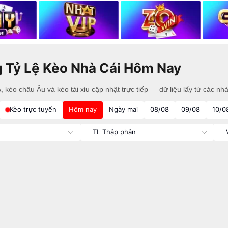
 Tỷ Lệ Kèo Nhà Cái Hôm Nay
, kèo châu Âu và kèo tài xỉu cập nhật trực tiếp — dữ liệu lấy từ các n
Kèo trực tuyến
Hôm nay
Ngày mai
08/08
09/08
10/0
TL Thập phân