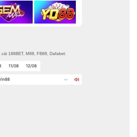
hà cái 188BET, M88, FB88, Dafabet:
8
11/08
12/08
Vin88