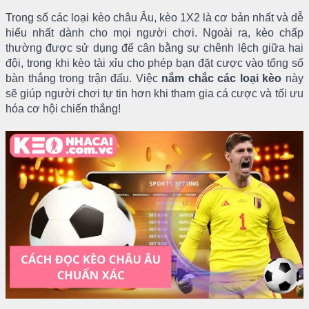
Trong số các loại kèo châu Âu, kèo 1X2 là cơ bản nhất và dễ
hiểu nhất dành cho mọi người chơi. Ngoài ra, kèo chấp
thường được sử dụng để cân bằng sự chênh lệch giữa hai
đội, trong khi kèo tài xỉu cho phép bạn đặt cược vào tổng số
bàn thắng trong trận đấu. Việc
nắm chắc các loại kèo
này
sẽ giúp người chơi tự tin hơn khi tham gia cá cược và tối ưu
hóa cơ hội chiến thắng!