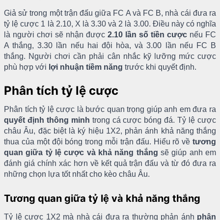
Giả sử trong một trận đấu giữa FC A và FC B, nhà cái đưa ra
tỷ lệ cược 1 là 2.10, X là 3.30 và 2 là 3.00. Điều này có nghĩa
là người chơi sẽ nhận được
2.10 lần số tiền cược
nếu FC
A thắng, 3.30 lần nếu hai đội hòa, và 3.00 lần nếu FC B
thắng. Người chơi cần phải cân nhắc kỹ lưỡng mức cược
phù hợp với
lợi nhuận tiềm năng
trước khi quyết định.
Phân tích tỷ lệ cược
Phân tích tỷ lệ cược là bước quan trọng giúp anh em đưa ra
quyết định thông minh
trong cá cược bóng đá. Tỷ lệ cược
châu Âu, đặc biệt là ký hiệu 1X2, phản ánh khả năng thắng
thua của một đội bóng trong mỗi trận đấu. Hiểu rõ về
tương
quan giữa tỷ lệ cược và khả năng thắng
sẽ giúp anh em
đánh giá chính xác hơn về kết quả trận đấu và từ đó đưa ra
những chọn lựa tốt nhất cho kèo châu Âu.
Tương quan giữa tỷ lệ và khả năng thắng
Tỷ lệ cược 1X2 mà nhà cái đưa ra thường phản ánh
phân