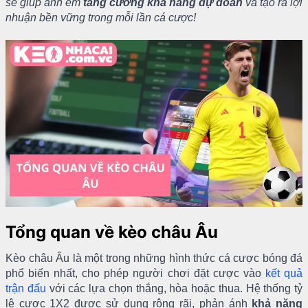
sẽ giúp anh em
tăng cường khả năng dự đoán
và tạo ra lợi
nhuận bền vững trong mỗi lần cá cược!
Tổng quan về kèo châu Âu
Kèo châu Âu là một trong những hình thức cá cược bóng đá
phổ biến nhất, cho phép người chơi đặt cược vào
kết quả
trận đấu
với các lựa chọn thắng, hòa hoặc thua. Hệ thống tỷ
lệ cược 1X2 được sử dụng rộng rãi, phản ánh
khả năng