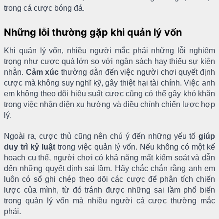
trong cá cược bóng đá.
Những lỗi thường gặp khi quản lý vốn
Khi quản lý vốn, nhiều người mắc phải những lỗi nghiêm
trọng như cược quá lớn so với ngân sách hay thiếu sự kiên
nhẫn.
Cảm xúc
thường dẫn đến việc người chơi quyết định
cược mà không suy nghĩ kỹ, gây thiệt hại tài chính. Việc anh
em không theo dõi hiệu suất cược cũng có thể gây khó khăn
trong việc nhận diện xu hướng và điều chỉnh chiến lược hợp
lý.
Ngoài ra, cược thủ cũng nên chú ý đến những yếu tố
giúp
duy trì kỷ luật
trong việc quản lý vốn. Nếu không có một kế
hoạch cụ thể, người chơi có khả năng mất kiểm soát và dẫn
đến những quyết định sai lầm. Hãy chắc chắn rằng anh em
luôn có sổ ghi chép theo dõi các cược để phân tích chiến
lược của mình, từ đó tránh được những sai lầm phổ biến
trong quản lý vốn mà nhiều người cá cược thường mắc
phải.