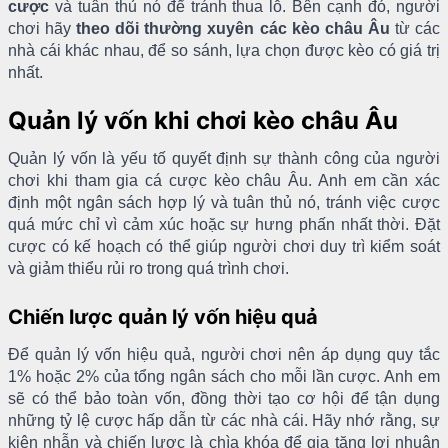
cược
và tuân thủ nó để tránh thua lỗ. Bên cạnh đó, người
chơi hãy
theo dõi thường xuyên các kèo châu Âu
từ các
nhà cái khác nhau, để so sánh, lựa chọn được kèo có giá trị
nhất.
Quản lý vốn khi chơi kèo châu Âu
Quản lý vốn là yếu tố quyết định sự thành công của người
chơi khi tham gia cá cược kèo châu Âu. Anh em cần xác
định một ngân sách hợp lý và tuân thủ nó, tránh việc cược
quá mức chỉ vì cảm xúc hoặc sự hưng phấn nhất thời. Đặt
cược có kế hoạch có thể giúp người chơi duy trì kiểm soát
và giảm thiểu rủi ro trong quá trình chơi.
Chiến lược quản lý vốn hiệu quả
Để quản lý vốn hiệu quả, người chơi nên áp dụng quy tắc
1% hoặc 2% của tổng ngân sách cho mỗi lần cược. Anh em
sẽ có thể bảo toàn vốn, đồng thời tạo cơ hội để tận dụng
những tỷ lệ cược hấp dẫn từ các nhà cái. Hãy nhớ rằng, sự
kiên nhẫn và chiến lược là chìa khóa để gia tăng lợi nhuận