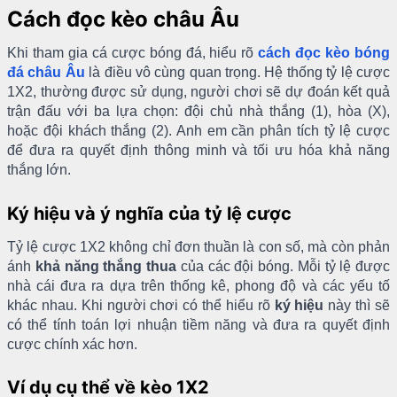
Cách đọc kèo châu Âu
Khi tham gia cá cược bóng đá, hiểu rõ
cách đọc kèo bóng
đá châu Âu
là điều vô cùng quan trọng. Hệ thống tỷ lệ cược
1X2, thường được sử dụng, người chơi sẽ dự đoán kết quả
trận đấu với ba lựa chọn: đội chủ nhà thắng (1), hòa (X),
hoặc đội khách thắng (2). Anh em cần phân tích tỷ lệ cược
để đưa ra quyết định thông minh và tối ưu hóa khả năng
thắng lớn.
Ký hiệu và ý nghĩa của tỷ lệ cược
Tỷ lệ cược 1X2 không chỉ đơn thuần là con số, mà còn phản
ánh
khả năng thắng thua
của các đội bóng. Mỗi tỷ lệ được
nhà cái đưa ra dựa trên thống kê, phong độ và các yếu tố
khác nhau. Khi người chơi có thể hiểu rõ
ký hiệu
này thì sẽ
có thể tính toán lợi nhuận tiềm năng và đưa ra quyết định
cược chính xác hơn.
Ví dụ cụ thể về kèo 1X2