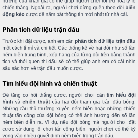
hưởng của khán giả có thể giúp người chơi tối ưu hóa tỷ lệ
chiến thắng. Ngoài ra, người chơi đừng quên theo dõi
biến
động kèo
cược để nắm bắt thông tin mới nhất từ nhà cái.
Phân tích dữ liệu trận đấu
Trước khi đặt cược, anh em cần
phân tích dữ liệu trận đấu
một cách tỉ mỉ và chi tiết. Các thống kê về hai đội như số lần
ném biên trung bình, xếp hạng của từng đội trên bảng thành
tích và thói quen thi đấu sẽ có thể giúp anh em có cái nhìn
sâu sắc hơn về trận đấu muốn cược.
Tìm hiểu đội hình và chiến thuật
Để tăng cơ hội thắng cược, người chơi cần
tìm hiểu đội
hình
và
chiến thuật
của hai đội tham gia trận đấu bóng.
Những cầu thủ thường xuyên ném biên hoặc những chiến
thuật tấn công của đội bóng có thể ảnh hưởng đến số lần
ném biên diễn ra. Ví dụ, nếu đội bóng mà người chơi đặt
cược sử dụng lối chơi tấn công biên, người chơi có thể kỳ
vọng vào nhiều quyết định ném biên trong trận đấu.