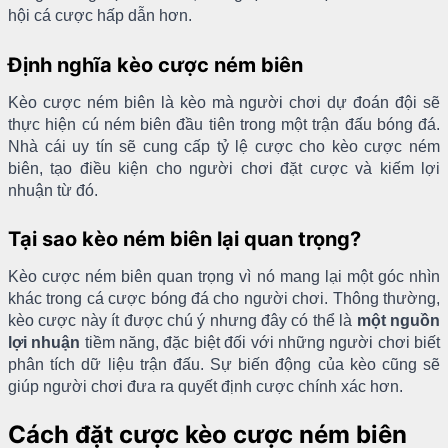
hội cá cược hấp dẫn hơn.
Định nghĩa kèo cược ném biên
Kèo cược ném biên là kèo mà người chơi dự đoán đội sẽ
thực hiện cú ném biên đầu tiên trong một trận đấu bóng đá.
Nhà cái uy tín sẽ cung cấp tỷ lệ cược cho kèo cược ném
biên, tạo điều kiện cho người chơi đặt cược và kiếm lợi
nhuận từ đó.
Tại sao kèo ném biên lại quan trọng?
Kèo cược ném biên quan trọng vì nó mang lại một góc nhìn
khác trong cá cược bóng đá cho người chơi. Thông thường,
kèo cược này ít được chú ý nhưng đây có thể là
một nguồn
lợi nhuận
tiềm năng, đặc biệt đối với những người chơi biết
phân tích dữ liệu trận đấu. Sự biến động của kèo cũng sẽ
giúp người chơi đưa ra quyết định cược chính xác hơn.
Cách đặt cược kèo cược ném biên