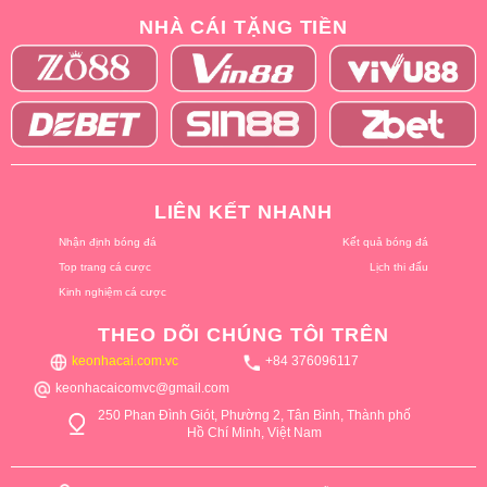
NHÀ CÁI TẶNG TIỀN
LIÊN KẾT NHANH
Nhận định bóng đá
Kết quả bóng đá
Top trang cá cược
Lịch thi đấu
Kinh nghiệm cá cược
THEO DÕI CHÚNG TÔI TRÊN
keonhacai.com.vc
+84 376096117
keonhacaicomvc@gmail.com
250 Phan Đình Giót, Phường 2, Tân Bình, Thành phố
Hồ Chí Minh, Việt Nam