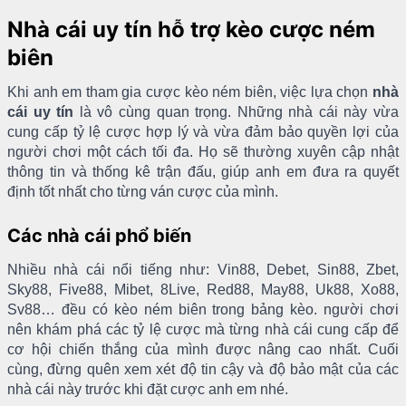
Nhà cái uy tín hỗ trợ kèo cược ném
biên
Khi anh em tham gia cược kèo ném biên, việc lựa chọn
nhà
cái uy tín
là vô cùng quan trọng. Những nhà cái này vừa
cung cấp tỷ lệ cược hợp lý và vừa đảm bảo quyền lợi của
người chơi một cách tối đa. Họ sẽ thường xuyên cập nhật
thông tin và thống kê trận đấu, giúp anh em đưa ra quyết
định tốt nhất cho từng ván cược của mình.
Các nhà cái phổ biến
Nhiều nhà cái nổi tiếng như: Vin88, Debet, Sin88, Zbet,
Sky88, Five88, Mibet, 8Live, Red88, May88, Uk88, Xo88,
Sv88… đều có kèo ném biên trong bảng kèo. người chơi
nên khám phá các tỷ lệ cược mà từng nhà cái cung cấp để
cơ hội chiến thắng của mình được nâng cao nhất. Cuối
cùng, đừng quên xem xét độ tin cậy và độ bảo mật của các
nhà cái này trước khi đặt cược anh em nhé.