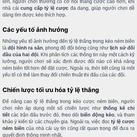
lớn, người chơi thường có cơ hội thắng cược cao hơn, khi
nhà cái
cung cấp tỷ lệ cược
đa dạng, giúp người chơi dễ
dàng tìm được kèo thích hợp.
Các yếu tố ảnh hưởng
Những yếu tố ảnh hưởng đến tỷ lệ thắng trong kèo ném biên
là
đội hình ra sân
, phong độ đội bóng cũng như
lịch sử đối
đầu của hai đội
. Khi phân tích các thông tin này một cách kỹ
lưỡng, người chơi sẽ xác định được đội nào có khả năng
ném biên tốt hơn để đặt cược. Ngoài ra, thời tiết cũng là một
yếu tố có thể làm thay đổi chiến thuật thi đấu của các đội.
Chiến lược tối ưu hóa tỷ lệ thắng
Để nâng cao tỷ lệ thắng trong kèo cược ném biên, người
chơi nên áp dụng một số chiến lược như
thống kê chi
tiết
các trận đấu trước đó, theo dõi
biến động kèo
, và tham
khảo ý kiến từ các chuyên gia. Ngoài ra, việc đọc
tỷ lệ cược
ném biên
của nhà cái uy tín cũng rất quan trọng để đưa ra
quyết định thông minh nhất.