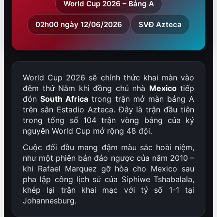
World Cup 2026 – Bảng A
02h00 ngày 12/06/2026
SVĐ Azteca
World Cup 2026 sẽ chính thức khai màn vào
đêm thứ Năm khi đồng chủ nhà
Mexico
tiếp
đón
South Africa
trong trận mở màn bảng A
trên sân Estadio Azteca. Đây là trận đầu tiên
trong tổng số 104 trận vòng bảng của kỷ
nguyên World Cup mở rộng 48 đội.
Cuộc đối đầu mang đậm màu sắc hoài niệm,
như một phiên bản đảo ngược của năm 2010 –
khi Rafael Marquez gỡ hòa cho Mexico sau
pha lập công lịch sử của Siphiwe Tshabalala,
khép lại trận khai mạc với tỷ số 1-1 tại
Johannesburg.