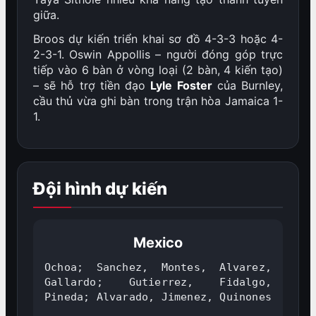
giữa.
Broos dự kiến triển khai sơ đồ 4-3-3 hoặc 4-
2-3-1. Oswin Appollis – người đóng góp trực
tiếp vào 6 bàn ở vòng loại (2 bàn, 4 kiến tạo)
– sẽ hỗ trợ tiền đạo
Lyle Foster
của Burnley,
cầu thủ vừa ghi bàn trong trận hòa Jamaica 1-
1.
Đội hình dự kiến
Mexico
Ochoa; Sanchez, Montes, Alvarez,
Gallardo; Gutierrez, Fidalgo,
Pineda; Alvarado, Jimenez, Quinones