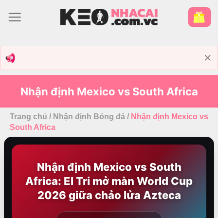
Bỏ
qua
nội
dung
Nhận định Mexico vs South Africa
Trang chủ
/
Nhận định Bóng đá
/
Nhận định Mexico vs
South Africa
Nhận định Mexico vs South
Africa: El Tri mở màn World Cup
2026 giữa chảo lửa Azteca