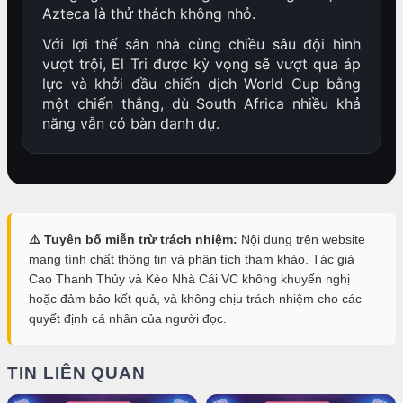
Azteca là thử thách không nhỏ.
Với lợi thế sân nhà cùng chiều sâu đội hình
vượt trội, El Tri được kỳ vọng sẽ vượt qua áp
lực và khởi đầu chiến dịch World Cup bằng
một chiến thắng, dù South Africa nhiều khả
năng vẫn có bàn danh dự.
⚠️ Tuyên bố miễn trừ trách nhiệm:
Nội dung trên website
mang tính chất thông tin và phân tích tham khảo. Tác giả
Cao Thanh Thủy và Kèo Nhà Cái VC không khuyến nghị
hoặc đảm bảo kết quả, và không chịu trách nhiệm cho các
quyết định cá nhân của người đọc.
TIN LIÊN QUAN