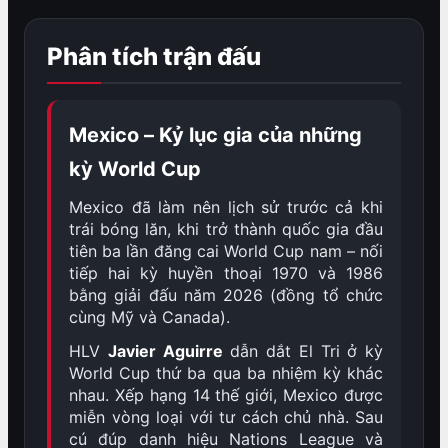
Phân tích trận đấu
Mexico – Kỷ lục gia của những
kỳ World Cup
Mexico đã làm nên lịch sử trước cả khi
trái bóng lăn, khi trở thành quốc gia đầu
tiên ba lần đăng cai World Cup nam – nối
tiếp hai kỳ huyền thoại 1970 và 1986
bằng giải đấu năm 2026 (đồng tổ chức
cùng Mỹ và Canada).
HLV
Javier Aguirre
dẫn dắt El Tri ở kỳ
World Cup thứ ba qua ba nhiệm kỳ khác
nhau. Xếp hạng 14 thế giới, Mexico được
miễn vòng loại với tư cách chủ nhà. Sau
cú đúp danh hiệu Nations League và