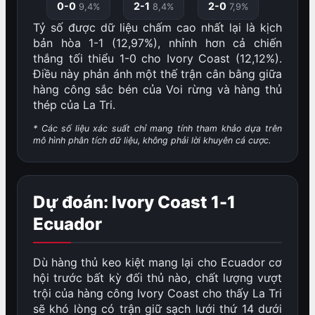
0-0
2-1
2-0
9,4%
8,4%
7,9%
Tỷ số được dữ liệu chấm cao nhất lại là kịch
bản hòa 1-1 (12,97%), nhỉnh hơn cả chiến
thắng tối thiểu 1-0 cho Ivory Coast (12,12%).
Điều này phản ánh một thế trận cân bằng giữa
hàng công sắc bén của Voi rừng và hàng thủ
thép của La Tri.
* Các số liệu xác suất chỉ mang tính tham khảo dựa trên
mô hình phân tích dữ liệu, không phải lời khuyên cá cược.
Dự đoán: Ivory Coast 1-1
Ecuador
Dù hàng thủ keo kiệt mang lại cho Ecuador cơ
hội trước bất kỳ đối thủ nào, chất lượng vượt
trội của hàng công Ivory Coast cho thấy La Tri
sẽ khó lòng có trận giữ sạch lưới thứ 14 dưới