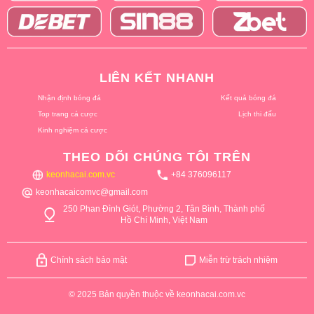
LIÊN KẾT NHANH
Nhận định bóng đá
Kết quả bóng đá
Top trang cá cược
Lịch thi đấu
Kinh nghiệm cá cược
THEO DÕI CHÚNG TÔI TRÊN
keonhacai.com.vc
+84 376096117
keonhacaicomvc@gmail.com
250 Phan Đình Giót, Phường 2, Tân Bình, Thành phố
Hồ Chí Minh, Việt Nam
Chính sách bảo mật
Miễn trừ trách nhiệm
© 2025 Bản quyền thuộc về keonhacai.com.vc