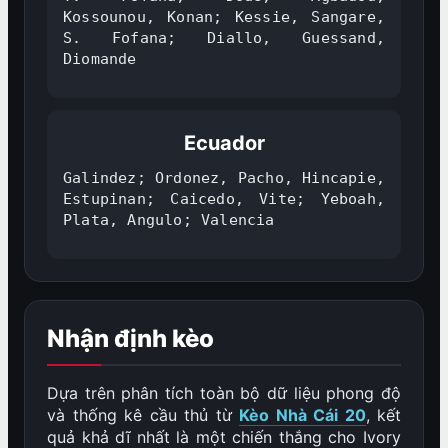
Kossounou, Konan; Kessie, Sangare,
S. Fofana; Diallo, Guessand,
Diomande
Ecuador
Galindez; Ordonez, Pacho, Hincapie,
Estupinan; Caicedo, Vite; Yeboah,
Plata, Angulo; Valencia
Nhận định kèo
Dựa trên phân tích toàn bộ dữ liệu phong độ
và thống kê cầu thủ từ
Kèo Nhà Cái 20
, kết
quả khả dĩ nhất là một chiến thắng cho Ivory