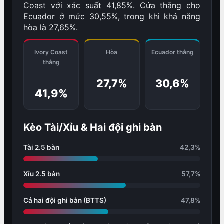
Coast với xác suất 41,85%. Cửa thắng cho
Ecuador ở mức 30,55%, trong khi khả năng
hòa là 27,65%.
Ivory Coast
Hòa
Ecuador thắng
thắng
27,7%
30,6%
41,9%
Kèo Tài/Xỉu & Hai đội ghi bàn
Tài 2.5 bàn
42,3%
Xỉu 2.5 bàn
57,7%
Cả hai đội ghi bàn (BTTS)
47,8%