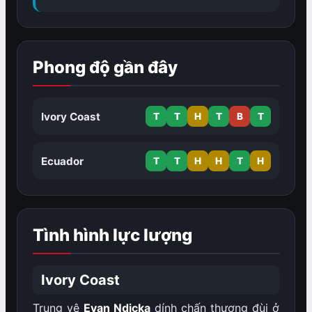
Phong độ gần đây
Ivory Coast
T
T
H
T
B
T
Ecuador
T
T
H
H
T
H
Tình hình lực lượng
Ivory Coast
Trung vệ
Evan Ndicka
dính chấn thương đùi ở