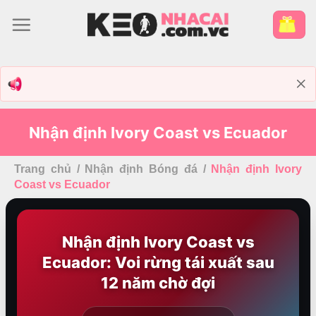
Bỏ
qua
nội
dung
Nhận định Ivory Coast vs Ecuador
Trang chủ
/
Nhận định Bóng đá
/
Nhận định Ivory
Coast vs Ecuador
Nhận định Ivory Coast vs
Ecuador: Voi rừng tái xuất sau
12 năm chờ đợi