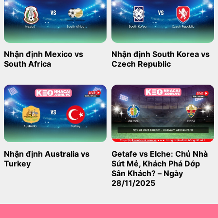
Nhận định Mexico vs
Nhận định South Korea vs
South Africa
Czech Republic
Nhận định Australia vs
Getafe vs Elche: Chủ Nhà
Turkey
Sứt Mẻ, Khách Phá Dớp
Sân Khách? – Ngày
28/11/2025