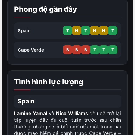
Phong độ gần đây
Spain
T
H
T
H
H
T
Cape Verde
B
B
B
T
T
T
Tình hình lực lượng
Spain
Lamine Yamal
và
Nico Williams
đều đã trở lại
tập luyện đầy đủ cuối tuần trước sau chấn
thương, nhưng sẽ là bất ngờ nếu một trong hai
được mạo hiểm đá chính trước Cape Verde –