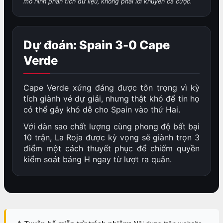
mô hình phân tích dữ liệu, không phải lời khuyên cá cược.
Dự đoán: Spain 3-0 Cape
Verde
Cape Verde xứng đáng được tôn trọng vì kỳ
tích giành vé dự giải, nhưng thật khó để tin họ
có thể gây khó dễ cho Spain vào thứ Hai.
Với dàn sao chất lượng cùng phong độ bất bại
10 trận, La Roja được kỳ vọng sẽ giành trọn 3
điểm một cách thuyết phục để chiếm quyền
kiểm soát bảng H ngay từ lượt ra quân.