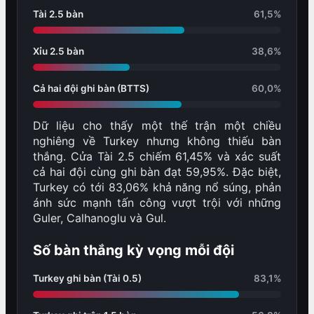
Tài 2.5 bàn
61,5%
Xỉu 2.5 bàn
38,6%
Cả hai đội ghi bàn (BTTS)
60,0%
Dữ liệu cho thấy một thế trận một chiều
nghiêng về Turkey nhưng không thiếu bàn
thắng. Cửa Tài 2.5 chiếm 61,45% và xác suất
cả hai đội cùng ghi bàn đạt 59,95%. Đặc biệt,
Turkey có tới 83,06% khả năng nổ súng, phản
ánh sức mạnh tấn công vượt trội với những
Guler, Calhanoglu và Gul.
Số bàn thắng kỳ vọng mỗi đội
Turkey ghi bàn (Tài 0.5)
83,1%