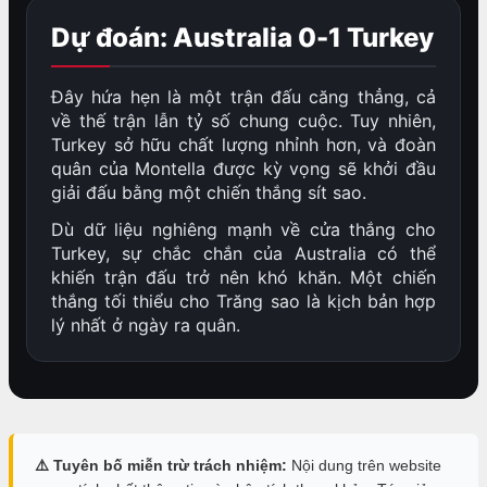
Dự đoán: Australia 0-1 Turkey
Đây hứa hẹn là một trận đấu căng thẳng, cả
về thế trận lẫn tỷ số chung cuộc. Tuy nhiên,
Turkey sở hữu chất lượng nhỉnh hơn, và đoàn
quân của Montella được kỳ vọng sẽ khởi đầu
giải đấu bằng một chiến thắng sít sao.
Dù dữ liệu nghiêng mạnh về cửa thắng cho
Turkey, sự chắc chắn của Australia có thể
khiến trận đấu trở nên khó khăn. Một chiến
thắng tối thiểu cho Trăng sao là kịch bản hợp
lý nhất ở ngày ra quân.
⚠️ Tuyên bố miễn trừ trách nhiệm:
Nội dung trên website