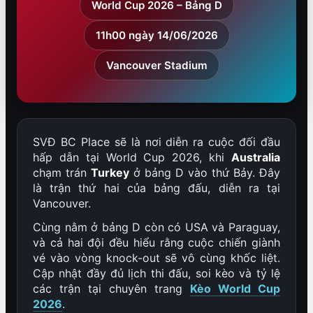
World Cup 2026 – Bảng D
11h00 ngày 14/06/2026
Vancouver Stadium
SVĐ BC Place sẽ là nơi diễn ra cuộc đối đầu
hấp dẫn tại World Cup 2026, khi
Australia
chạm trán
Turkey
ở bảng D vào thứ Bảy. Đây
là trận thứ hai của bảng đấu, diễn ra tại
Vancouver.
Cùng nằm ở bảng D còn có USA và Paraguay,
và cả hai đội đều hiểu rằng cuộc chiến giành
vé vào vòng knock-out sẽ vô cùng khốc liệt.
Cập nhật đầy đủ lịch thi đấu, soi kèo và tỷ lệ
các trận tại chuyên trang
Kèo World Cup
2026
.