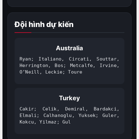
Đội hình dự kiến
Australia
Ryan; Italiano, Circati, Souttar,
Herrington, Bos; Metcalfe, Irvine,
O’Neill, Leckie; Toure
Turkey
Cakir; Celik, Demiral, Bardakci,
Elmali; Calhanoglu, Yuksek; Guler,
Kokcu, Yilmaz; Gul