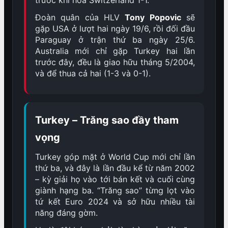
trước khi hòa Switzerland 1-1.
Đoàn quân của HLV
Tony Popovic
sẽ
gặp USA ở lượt hai ngày 19/6, rồi đối đầu
Paraguay ở trận thứ ba ngày 25/6.
Australia mới chỉ gặp Turkey hai lần
trước đây, đều là giao hữu tháng 5/2004,
và để thua cả hai (1-3 và 0-1).
Turkey – Trăng sao đầy tham
vọng
Turkey góp mặt ở World Cup mới chỉ lần
thứ ba, và đây là lần đầu kể từ năm 2002
– kỳ giải họ vào tới bán kết và cuối cùng
giành hạng ba. “Trăng sao” từng lọt vào
tứ kết Euro 2024 và sở hữu nhiều tài
năng đáng gờm.