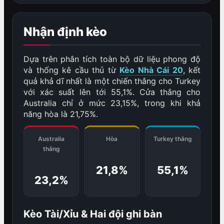
Nhận định kèo
Dựa trên phân tích toàn bộ dữ liệu phong độ
và thống kê cầu thủ từ
Kèo Nhà Cái 20
, kết
quả khả dĩ nhất là một chiến thắng cho Turkey
với xác suất lên tới 55,1%. Cửa thắng cho
Australia chỉ ở mức 23,15%, trong khi khả
năng hòa là 21,75%.
Australia
Hòa
Turkey thắng
thắng
21,8%
55,1%
23,2%
Kèo Tài/Xỉu & Hai đội ghi bàn