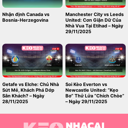
Nhận định Canada vs
Manchester City vs Leeds
Bosnia-Herzegovina
United: Cơn Giận Dữ Của
Nhà Vua Tại Etihad – Ngày
29/11/2025
Getafe vs Elche: Chủ Nhà
Soi Kèo Everton vs
Sứt Mẻ, Khách Phá Dớp
Newcastle United: “Kẹo
Sân Khách? – Ngày
Bơ” Thử Lửa “Chích Chòe”
28/11/2025
– Ngày 29/11/2025