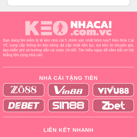
Bạn đang tìm kiếm tỷ lệ kèo nhà cái 5 chính xác nhất hôm nay? Kèo Nhà Cái
VC cung cấp thông tin kèo bóng đá cập nhật liên tục, soi kèo từ chuyên gia,
tips miễn phí và hướng dẫn cá cược chi tiết. Tìm hiểu ngay để nắm bắt cơ hội
thắng lớn cùng nhà cái!
NHÀ CÁI TẶNG TIỀN
LIÊN KẾT NHANH