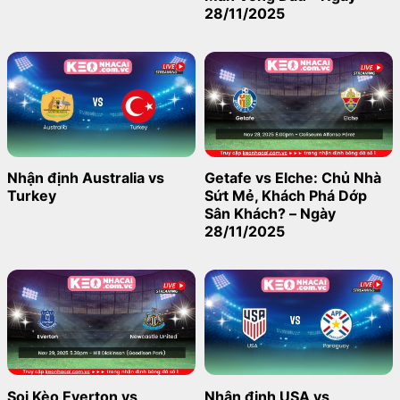
28/11/2025
Nhận định Australia vs
Getafe vs Elche: Chủ Nhà
Turkey
Sứt Mẻ, Khách Phá Dớp
Sân Khách? – Ngày
28/11/2025
Soi Kèo Everton vs
Nhận định USA vs