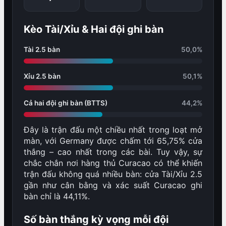
Kèo Tài/Xỉu & Hai đội ghi bàn
Tài 2.5 bàn
50,0%
Xỉu 2.5 bàn
50,1%
Cả hai đội ghi bàn (BTTS)
44,2%
Đây là trận đấu một chiều nhất trong loạt mở
màn, với Germany được chấm tới 65,75% cửa
thắng – cao nhất trong các bài. Tuy vậy, sự
chắc chắn nơi hàng thủ Curacao có thể khiến
trận đấu không quá nhiều bàn: cửa Tài/Xỉu 2.5
gần như cân bằng và xác suất Curacao ghi
bàn chỉ là 44,11%.
Số bàn thắng kỳ vọng mỗi đội