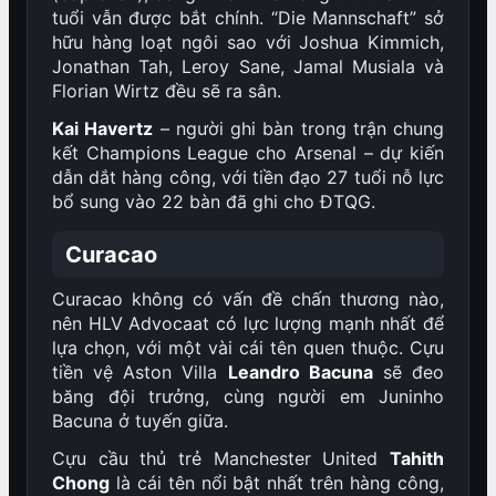
tuổi vẫn được bắt chính. “Die Mannschaft” sở
hữu hàng loạt ngôi sao với Joshua Kimmich,
Jonathan Tah, Leroy Sane, Jamal Musiala và
Florian Wirtz đều sẽ ra sân.
Kai Havertz
– người ghi bàn trong trận chung
kết Champions League cho Arsenal – dự kiến
dẫn dắt hàng công, với tiền đạo 27 tuổi nỗ lực
bổ sung vào 22 bàn đã ghi cho ĐTQG.
Curacao
Curacao không có vấn đề chấn thương nào,
nên HLV Advocaat có lực lượng mạnh nhất để
lựa chọn, với một vài cái tên quen thuộc. Cựu
tiền vệ Aston Villa
Leandro Bacuna
sẽ đeo
băng đội trưởng, cùng người em Juninho
Bacuna ở tuyến giữa.
Cựu cầu thủ trẻ Manchester United
Tahith
Chong
là cái tên nổi bật nhất trên hàng công,