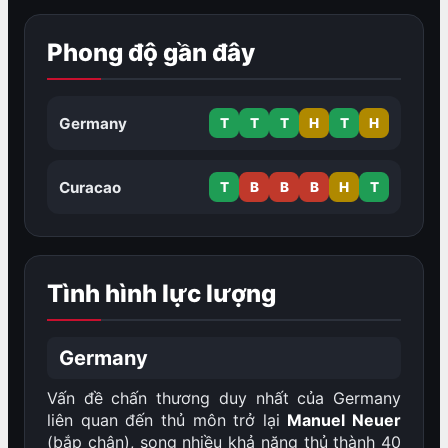
Phong độ gần đây
Germany
T
T
T
H
T
H
Curacao
T
B
B
B
H
T
Tình hình lực lượng
Germany
Vấn đề chấn thương duy nhất của Germany
liên quan đến thủ môn trở lại
Manuel Neuer
(bắp chân), song nhiều khả năng thủ thành 40