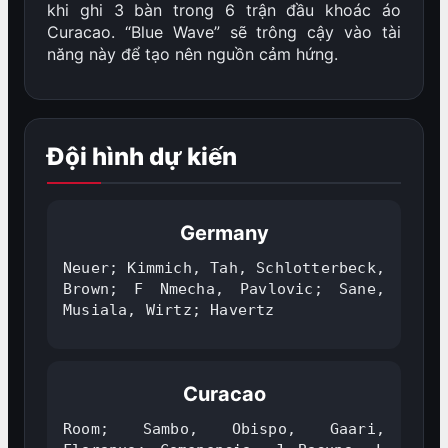
khi ghi 3 bàn trong 6 trận đầu khoác áo
Curacao. “Blue Wave” sẽ trông cậy vào tài
năng này để tạo nên nguồn cảm hứng.
Đội hình dự kiến
Germany
Neuer; Kimmich, Tah, Schlotterbeck,
Brown; F Nmecha, Pavlovic; Sane,
Musiala, Wirtz; Havertz
Curacao
Room; Sambo, Obispo, Gaari,