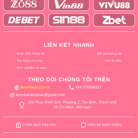
LIÊN KẾT NHANH
Nhận định bóng đá
Kết quả bóng đá
Top trang cá cược
Lịch thi đấu
Kinh nghiệm cá cược
THEO DÕI CHÚNG TÔI TRÊN
keonhacai.com.vc
+84 376096117
keonhacaicomvc@gmail.com
250 Phan Đình Giót, Phường 2, Tân Bình, Thành phố
Hồ Chí Minh, Việt Nam
Chính sách bảo mật
Miễn trừ trách nhiệm