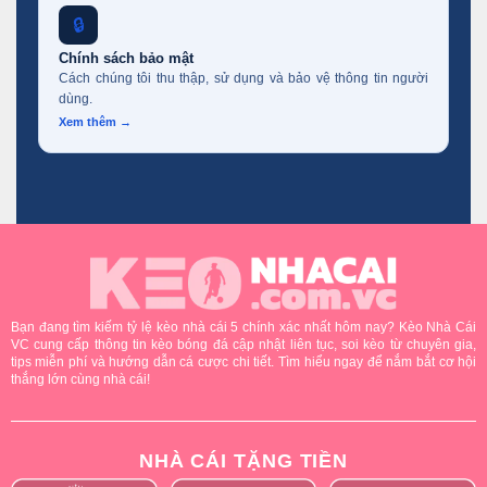
🔒
Chính sách bảo mật
Cách chúng tôi thu thập, sử dụng và bảo vệ thông tin người
dùng.
Xem thêm →
Bạn đang tìm kiếm tỷ lệ kèo nhà cái 5 chính xác nhất hôm nay? Kèo Nhà Cái
VC cung cấp thông tin kèo bóng đá cập nhật liên tục, soi kèo từ chuyên gia,
tips miễn phí và hướng dẫn cá cược chi tiết. Tìm hiểu ngay để nắm bắt cơ hội
thắng lớn cùng nhà cái!
NHÀ CÁI TẶNG TIỀN