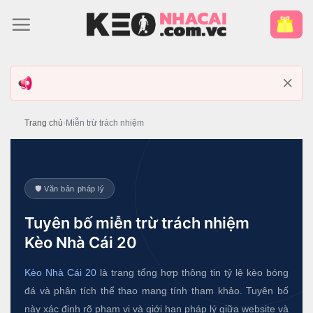
Bỏ
qua
nội
dung
Trang chủ
›
Miễn trừ trách nhiệm
🛡 Văn bản pháp lý
Tuyên bố miễn trừ trách nhiệm
Kèo Nhà Cái 20
Kèo Nhà Cái 20
là trang tổng hợp thông tin tỷ lệ kèo bóng
đá và phân tích thể thao mang tính tham khảo. Tuyên bố
này xác định rõ phạm vi và giới hạn pháp lý giữa website và