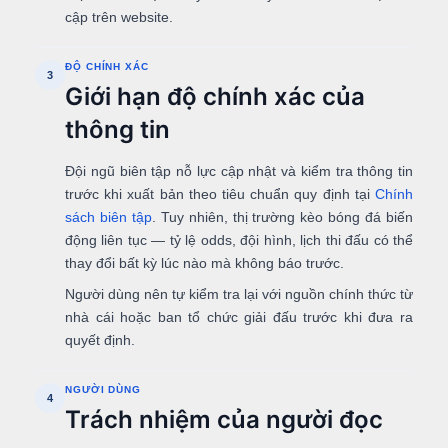
cập trên website.
ĐỘ CHÍNH XÁC
3
Giới hạn độ chính xác của
thông tin
Đội ngũ biên tập nỗ lực cập nhật và kiểm tra thông tin
trước khi xuất bản theo tiêu chuẩn quy định tại
Chính
sách biên tập
. Tuy nhiên, thị trường kèo bóng đá biến
động liên tục — tỷ lệ odds, đội hình, lịch thi đấu có thể
thay đổi bất kỳ lúc nào mà không báo trước.
Người dùng nên tự kiểm tra lại với nguồn chính thức từ
nhà cái hoặc ban tổ chức giải đấu trước khi đưa ra
quyết định.
NGƯỜI DÙNG
4
Trách nhiệm của người đọc