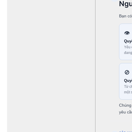
Ngư
Bạn có
👁️
Quyề
Yêu 
đang
🚫
Quy
Từ c
một 
Chúng 
yêu cầ