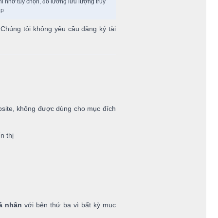
i nhớ tùy chọn, đo lường lưu lượng truy
ập
. Chúng tôi không yêu cầu đăng ký tài
ebsite, không được dùng cho mục đích
n thị
cá nhân
với bên thứ ba vì bất kỳ mục