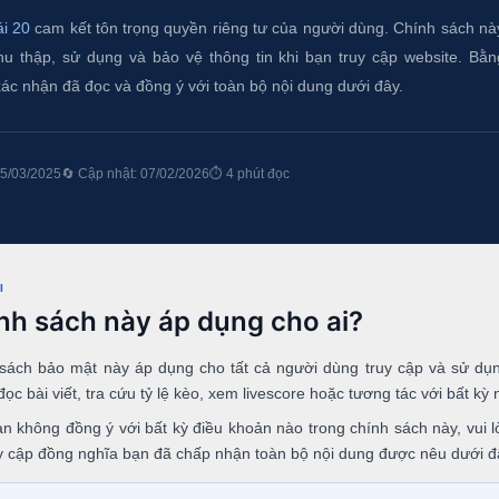
i 20
cam kết tôn trọng quyền riêng tư của người dùng. Chính sách này 
thu thập, sử dụng và bảo vệ thông tin khi bạn truy cập website. Bằn
ác nhận đã đọc và đồng ý với toàn bộ nội dung dưới đây.
15/03/2025
🔄 Cập nhật: 07/02/2026
⏱ 4 phút đọc
I
nh sách này áp dụng cho ai?
sách bảo mật này áp dụng cho tất cả người dùng truy cập và sử dụ
ọc bài viết, tra cứu tỷ lệ kèo, xem livescore hoặc tương tác với bất kỳ 
n không đồng ý với bất kỳ điều khoản nào trong chính sách này, vui l
uy cập đồng nghĩa bạn đã chấp nhận toàn bộ nội dung được nêu dưới đ