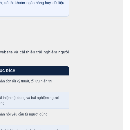
nh, số tài khoản ngân hàng hay dữ liệu
website và cải thiện trải nghiệm người
ỤC ĐÍCH
ân tích lỗi kỹ thuật, tối ưu hiển thị
i thiện nội dung và trải nghiệm người
ùng
ản hồi yêu cầu từ người dùng