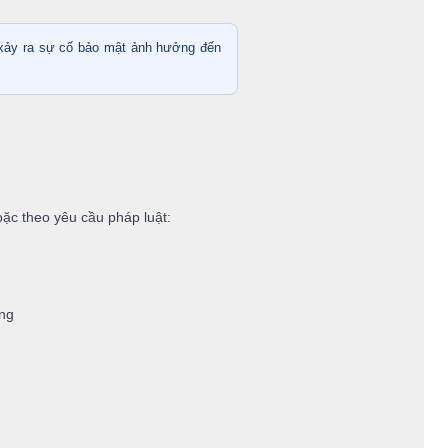
 xảy ra sự cố bảo mật ảnh hưởng đến
hoặc theo yêu cầu pháp luật:
ông