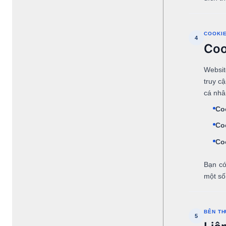
COOKI
4
Coo
Websit
truy c
cá nhâ
Co
Co
Co
Bạn có
một số
BÊN TH
5