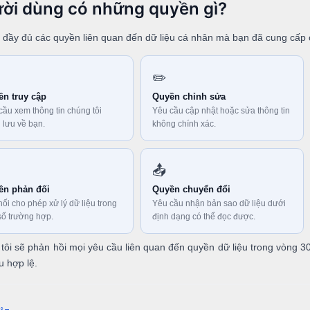
ời dùng có những quyền gì?
 đầy đủ các quyền liên quan đến dữ liệu cá nhân mà bạn đã cung cấp
✏️
n truy cập
Quyền chỉnh sửa
cầu xem thông tin chúng tôi
Yêu cầu cập nhật hoặc sửa thông tin
 lưu về bạn.
không chính xác.
📤
ền phản đối
Quyền chuyển đổi
hối cho phép xử lý dữ liệu trong
Yêu cầu nhận bản sao dữ liệu dưới
số trường hợp.
định dạng có thể đọc được.
tôi sẽ phản hồi mọi yêu cầu liên quan đến quyền dữ liệu trong vòng 3
u hợp lệ.