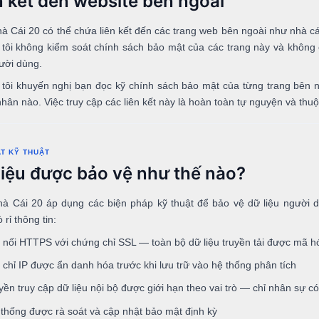
n kết đến website bên ngoài
à Cái 20 có thể chứa liên kết đến các trang web bên ngoài như nhà cá
tôi không kiểm soát chính sách bảo mật của các trang này và không 
gười dùng.
tôi khuyến nghị bạn đọc kỹ chính sách bảo mật của từng trang bên n
 nhân nào. Việc truy cập các liên kết này là hoàn toàn tự nguyện và th
T KỸ THUẬT
liệu được bảo vệ như thế nào?
à Cái 20 áp dụng các biện pháp kỹ thuật để bảo vệ dữ liệu người dù
 rỉ thông tin:
 nối HTTPS với chứng chỉ SSL — toàn bộ dữ liệu truyền tải được mã h
 chỉ IP được ẩn danh hóa trước khi lưu trữ vào hệ thống phân tích
ền truy cập dữ liệu nội bộ được giới hạn theo vai trò — chỉ nhân sự
thống được rà soát và cập nhật bảo mật định kỳ