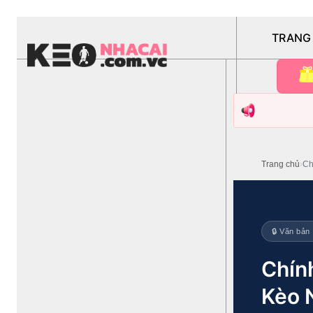
Bỏ
TRANG
qua
nội
dung
Trang chủ
›
Ch
🔒 Văn bản
Chín
Kèo 